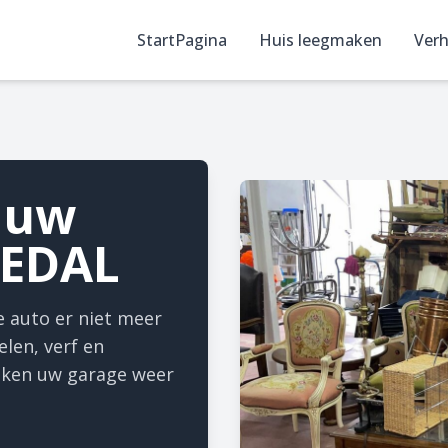
StartPagina
Huis leegmaken
Verh
 uw
KEDAL
 auto er niet meer
len, verf en
aken uw garage weer