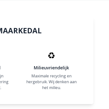
n MAARKEDAL
♻
d
Milieuvriendelijk
jn
Maximale recycling en
ering
hergebruik. Wij denken aan
.
het milieu.