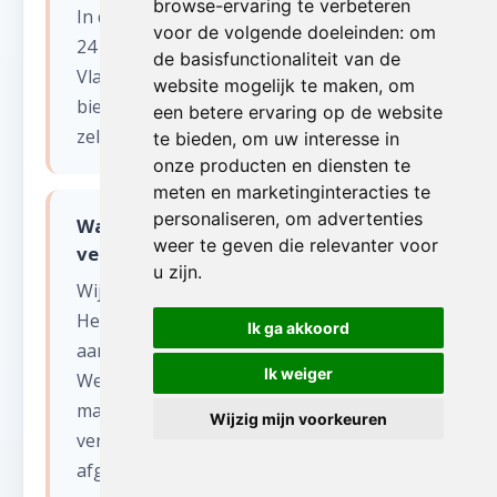
browse-ervaring te verbeteren
In de meeste gevallen kunnen wij binnen
voor de volgende doeleinden:
om
24 tot 48 uur starten in Krombeke (West-
de basisfunctionaliteit van de
Vlaanderen). Voor dringende situaties
website mogelijk te maken
,
om
bieden wij ook een spoedservice aan,
een betere ervaring op de website
zelfs in het weekend.
te bieden
,
om uw interesse in
onze producten en diensten te
meten en marketinginteracties te
personaliseren
,
om advertenties
Wat gebeurt er met de spullen na
weer te geven die relevanter voor
verhuizen?
u zijn
.
Wij sorteren alles zorgvuldig.
Herbruikbare items worden gedoneerd
Ik ga akkoord
aan kringloopwinkels en goede doelen in
Ik weiger
West-Vlaanderen. Recycleerbaar
materiaal gaat naar erkende
Wijzig mijn voorkeuren
verwerkingscentra. Enkel restafval wordt
afgevoerd.