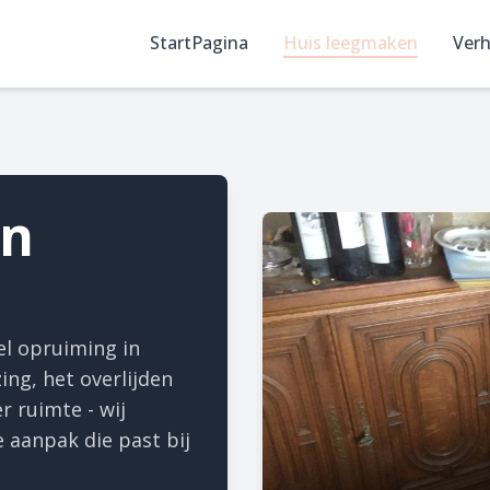
StartPagina
Huis leegmaken
Verh
en
el opruiming in
ng, het overlijden
r ruimte - wij
 aanpak die past bij