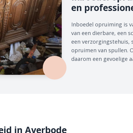
en profession
Inboedel opruiming is v
van een dierbare, een s
een verzorgingstehuis, s
opruimen van spullen. O
daarom een gevoelige a
eid in Averbode