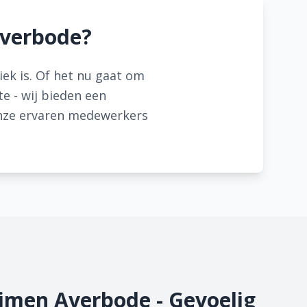
Averbode?
iek is. Of het nu gaat om
e - wij bieden een
 Onze ervaren medewerkers
imen Averbode - Gevoelig