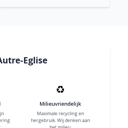
utre-Eglise
♻
d
Milieuvriendelijk
jn
Maximale recycling en
ering
hergebruik. Wij denken aan
.
het milieu.