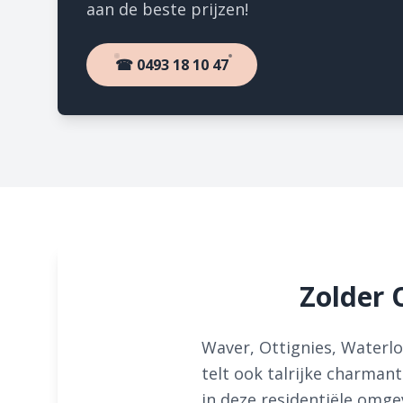
aan de beste prijzen!
☎ 0493 18 10 47
Zolder 
Waver, Ottignies, Waterlo
telt ook talrijke charman
in deze residentiële omg