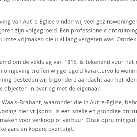
ving van Autre-Eglise vinden wij veel gezinswoninge
 jaren zijn volgegroeid. Een professionele ontruimin
uimte vrijmaken die u al lang vergeten was. Ontdek
emd om de veldslag van 1815, is tekenend voor het r
en omgeving treffen wij geregeld karaktervolle won
ming besteden wij bijzondere aandacht aan het iden
e objecten in overleg met de eigenaar.
n Waals-Brabant, waaronder die in Autre-Eglise, beh
oning hier vrijkomt, is een snelle en grondige ontr
e maken voor verkoop of verhuur. Onze opruimingsd
kelaars en kopers overtuigt.