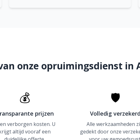
van onze opruimingsdienst in A
💰
🛡
ransparante prijzen
Volledig verzeker
en verborgen kosten. U
Alle werkzaamheden zi
krijgt altijd vooraf een
gedekt door onze verzek
duidelijke offerte.
voor uw gemoedsrust