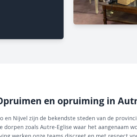
Opruimen en opruiming in Autr
o en Nijvel zijn de bekendste steden van de provin
te dorpen zoals Autre-Eglise waar het aangenaam wo
eving werken onze teams discreet en met respect vo