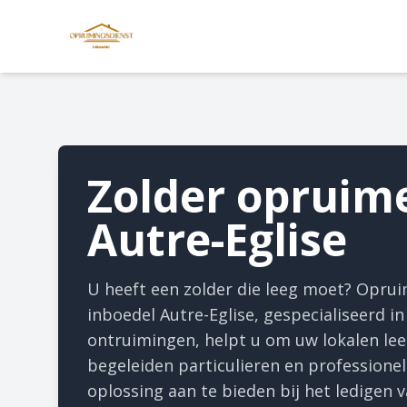
Zolder opruim
Autre-Eglise
U heeft een zolder die leeg moet? Opru
inboedel Autre-Eglise, gespecialiseerd in
ontruimingen, helpt u om uw lokalen le
begeleiden particulieren en professione
oplossing aan te bieden bij het ledigen 