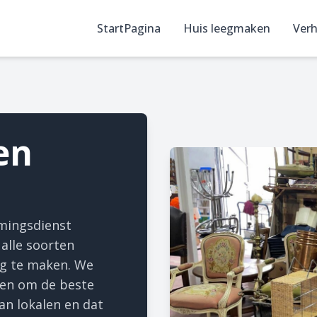
StartPagina
Huis leegmaken
Verh
en
imingsdienst
 alle soorten
eg te maken. We
len om de beste
van lokalen en dat