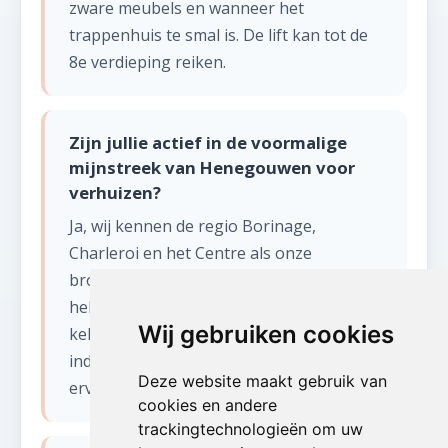
zware meubels en wanneer het
trappenhuis te smal is. De lift kan tot de
8e verdieping reiken.
Zijn jullie actief in de voormalige
mijnstreek van Henegouwen voor
verhuizen?
Ja, wij kennen de regio Borinage,
Charleroi en het Centre als onze
broekzak. Veel woningen in deze regio
hebben specifieke kenmerken zoals diepe
Wij gebruiken cookies
kelders en grote zolders uit het
industrieel tijdperk. Wij hebben ruime
Deze website maakt gebruik van
ervaring met dit type panden.
cookies en andere
trackingtechnologieën om uw