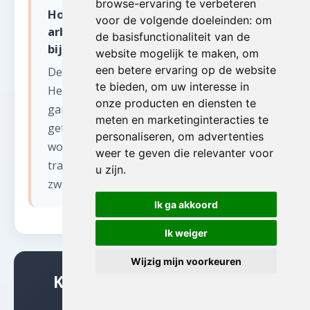
browse-ervaring te verbeteren
Hoe gaan jullie om met oude
voor de volgende doeleinden:
om
arbeiderswoningen in Henegouwen
de basisfunctionaliteit van de
bij verhuizen?
website mogelijk te maken
,
om
een betere ervaring op de website
De typische arbeiderswoningen in
te bieden
,
om uw interesse in
Henegouwen hebben vaak smalle
onze producten en diensten te
gangen en steile trappen. Ons team is
meten en marketinginteracties te
getraind om efficiënt te werken in dit type
personaliseren
,
om advertenties
woningen. Wij beschermen de muren en
weer te geven die relevanter voor
trapleuningen tijdens het transport van
u zijn
.
zware stukken.
Ik ga akkoord
Ik weiger
Wijzig mijn voorkeuren
Klaar om te beginnen met
verhuizen in Aulnois?