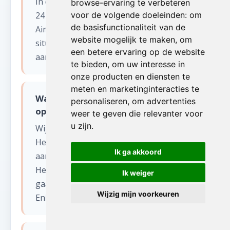
In de meeste gevallen kunnen wij binnen
browse-ervaring te verbeteren
24 tot 48 uur starten in Houdeng-
voor de volgende doeleinden:
om
de basisfunctionaliteit van de
Aimeries (Henegouwen). Voor dringende
website mogelijk te maken
,
om
situaties bieden wij ook een spoedservice
een betere ervaring op de website
aan, zelfs in het weekend.
te bieden
,
om uw interesse in
onze producten en diensten te
meten en marketinginteracties te
Wat gebeurt er met de spullen na
personaliseren
,
om advertenties
opruimen van uw garage?
weer te geven die relevanter voor
u zijn
.
Wij sorteren alles zorgvuldig.
Herbruikbare items worden gedoneerd
Ik ga akkoord
aan kringloopwinkels en goede doelen in
Henegouwen. Recycleerbaar materiaal
Ik weiger
gaat naar erkende verwerkingscentra.
Wijzig mijn voorkeuren
Enkel restafval wordt afgevoerd.