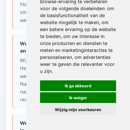
browse-ervaring te verbeteren
Florennes (Namen). Voor dringende
voor de volgende doeleinden:
om
situaties bieden wij ook een spoedservice
de basisfunctionaliteit van de
aan, zelfs in het weekend.
website mogelijk te maken
,
om
een betere ervaring op de website
te bieden
,
om uw interesse in
Wat gebeurt er met de spullen na
onze producten en diensten te
antiek opkopen?
meten en marketinginteracties te
personaliseren
,
om advertenties
Wij sorteren alles zorgvuldig.
weer te geven die relevanter voor
Herbruikbare items worden gedoneerd
u zijn
.
aan kringloopwinkels en goede doelen in
Namen. Recycleerbaar materiaal gaat
Ik ga akkoord
naar erkende verwerkingscentra. Enkel
Ik weiger
restafval wordt afgevoerd.
Wijzig mijn voorkeuren
Welke soorten antiek kopen jullie op