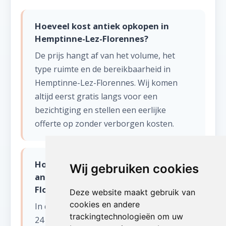
Hoeveel kost antiek opkopen in
Hemptinne-Lez-Florennes?
De prijs hangt af van het volume, het
type ruimte en de bereikbaarheid in
Hemptinne-Lez-Florennes. Wij komen
altijd eerst gratis langs voor een
bezichtiging en stellen een eerlijke
offerte op zonder verborgen kosten.
Hoe snel kunnen jullie starten met
Wij gebruiken cookies
antiek opkopen in Hemptinne-Lez-
Florennes?
Deze website maakt gebruik van
cookies en andere
In de meeste gevallen kunnen wij binnen
trackingtechnologieën om uw
24 tot 48 uur starten in Hemptinne-Lez-