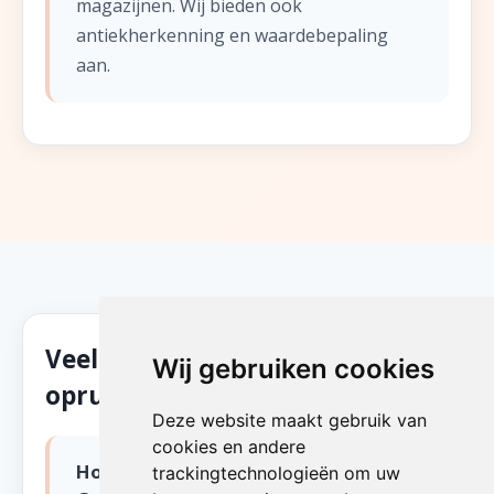
magazijnen. Wij bieden ook
antiekherkenning en waardebepaling
aan.
Veelgestelde vragen over zolder
Wij gebruiken cookies
opruimen in 'S Gravenwezel
Deze website maakt gebruik van
cookies en andere
Hoeveel kost zolder opruimen in 'S
trackingtechnologieën om uw