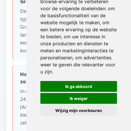
Gravenwezel?
browse-ervaring te verbeteren
voor de volgende doeleinden:
om
De prijs hangt af van het volume, het
de basisfunctionaliteit van de
type ruimte en de bereikbaarheid in 'S
website mogelijk te maken
,
om
Gravenwezel. Wij komen altijd eerst gratis
een betere ervaring op de website
langs voor een bezichtiging en stellen
te bieden
,
om uw interesse in
een eerlijke offerte op zonder verborgen
onze producten en diensten te
kosten.
meten en marketinginteracties te
personaliseren
,
om advertenties
weer te geven die relevanter voor
u zijn
.
Hoe snel kunnen jullie starten met
zolder opruimen in 'S Gravenwezel?
Ik ga akkoord
In de meeste gevallen kunnen wij binnen
24 tot 48 uur starten in 'S Gravenwezel
Ik weiger
(Antwerpen). Voor dringende situaties
Wijzig mijn voorkeuren
bieden wij ook een spoedservice aan,
zelfs in het weekend.